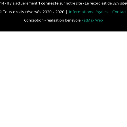
14 - Il y a actuellement
1 connecté
sur notre site - Le record est de 32 visit
© Tous droits réservés 2020 - 2026 |
Informations légales
|
Contact
Conception - réalisation bénévole
PatMax Web